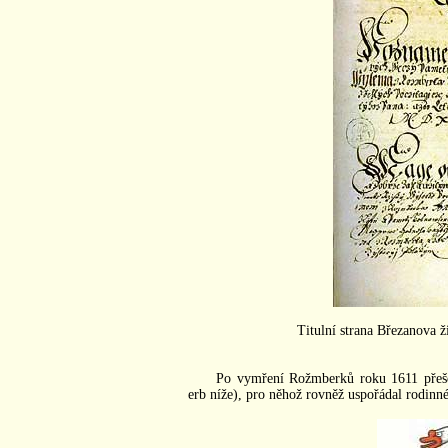
Titulní strana Březanova 
Po vymření Rožmberků roku 1611 přešel
erb níže), pro něhož rovněž uspořádal rodinné 