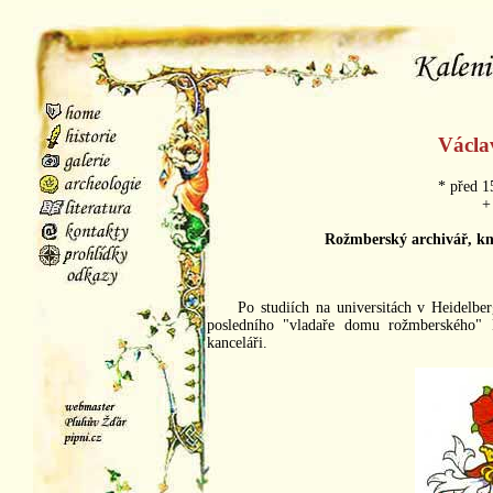
Václa
* před 1
+
Rožmberský archivář, kn
Po studiích na universitách v Heidelbe
posledního "vladaře domu rožmberského" 
kanceláři.