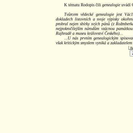
K tématu Rodopis čili
genealogie
uvádí O
Tvůrcem vědecké genealogie jest Vác1
dokladech listovních a svoje výpisky okořen
probral nejen sbírky svých pánů (z Rožmberka)
nejpokročilejším národům vzácnou památkou
Rajhradě a museu království Českého)...
...U nás prvním genealogickým spisova
však kritickým smyslem vyniká a zakladatelem
| n