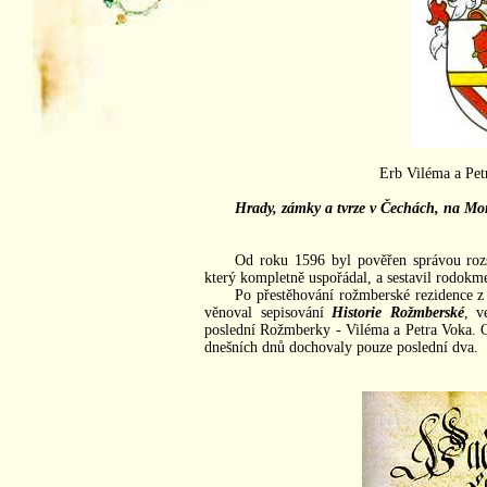
Erb Viléma a Pe
Hrady, zámky a tvrze v Čechách, na Mor
Od roku 1596 byl pověřen správou roz
který kompletně uspořádal, a sestavil rodokm
Po přestěhování rožmberské rezidence 
věnoval sepisování
Historie Rožmberské
, v
poslední Rožmberky - Viléma a Petra Voka. C
dnešních dnů dochovaly pouze poslední dva.