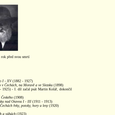
 rok před svou smrtí
o I - XV
(1882 - 1927)
ého v Čechách, na Moravě a ve Slezsku
(1898)
 1925) - I. díl začal psát Martin Kolář, dokončil
í Českého
(1908)
sku nad Otavou I - III
(1911 - 1913)
 Čechách řeky, potoky, hory a lesy
(1920)
ch a váhách
(1923)