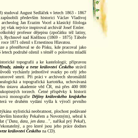
) studoval August Sedláček v letech 1863 - 1867
 zapůsobili především historici Václav Vladivoj
 archeolog Jan Erazim Vocel a klasický filologa
ej však nejvíce inspiroval archivář Josef Emler.
oškolský profesor dějepisu (zpočátku též latiny,
69), Rychnově nad Kněžnou (1869 - 1875) Táboře
roce 1871 oženil s Ernestinou Hlavatou.
e a přestěhoval se do Písku, kde pracoval jako
 letech podruhé oženil s téměř o polovinu mladší
storické topografii a ke kastelologii; přípravou
Hrady, zámky a tvrze království Českého
strávil
důvodů vycházely jednotlivé svazky po celý jeho
utorově smrti. Při práci v archivech shromáždil
nealogická a topografická kartotéka, uchovávaná
ckého ústavu akademie věd ČR, má přes 400 000
rukopisných torzech. Četné příspěvky k historii
ánková monografie
Dějiny královského krajského
terá ve druhém vydání vyšla k výročí prvního
týkána stylistická neobratnost, plochost podávané
edevším historiky Pekařem a Novotným), sebral k
at ("
Data, data, jen data...
", naříkal prý Pekař),
ekonatelný, a pro které jsou jeho práce dodnes
vrze království Českého
na CD).