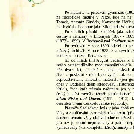
Po maturitě na píseckém gymnáziu (1863
na filosofické fakultě v Praze, kde na něj
Tomek, Antonín Gindely, Konstantin Höfler,
Jan Kvíčala. Podobně jako Zikmunda Wintera j
Po studiích působil Sedláček jako střed
češtiny a němčiny) v Litomyšli (1867 - 18
(1873 - 1899). V Rychnově nad Kněžnou se v 
Po ovdovění v roce 1899 odešel do penz
městský archivář. V roce 1922 se ve svých 76
učitelkou Terezou Barcalovou.
Již od mládí tíhl August Sedláček k hi
svého patnáctidílného monumentálního díla
přes dvacet let, nicméně z nakladatelských 
život a poslední z nich bylo vydán rok po a
nepředstavitelné množství materiálu (jen ge
dnes v Oddělení dějin středověku Histori
lístků), řada knih zůstala načrtnuta jen v 
českých měst završila téměř patnáctisetstr
města Písku nad Otavou
(1911 - 1913), k
desetiletí trvání Československé republiky.
Přestože Sedláčkovi byla v jeho době vy
látky a zamlčování evropského kontextu (př
danému tématu vždy obdivuhodné množství d
pro něž je dosud nepřekonaný a patrně nepř
vyhledávány (viz kompletní
Hrady, zámky a t