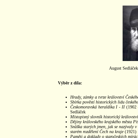
August Sedláček
Výběr z díla:
Hrady, zámky a tvrze království Českéh
Sbírka pověstí historických lidu česk
Českomoravská heraldika I - II
(1902 -
Sedláček
Místopisný slovník historický královstv
Dějiny královského krajského města Pí
Snůška starých jmen, jak se nazývaly v
starém rozdělení Čech na kraje
(1921)
Paměti a doklady o staročeských mírá