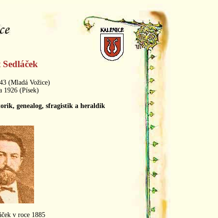
 Sedláček
843 (Mladá Vožice)
a 1926 (Písek)
orik, genealog, sfragistik a heraldik
áček v roce 1885