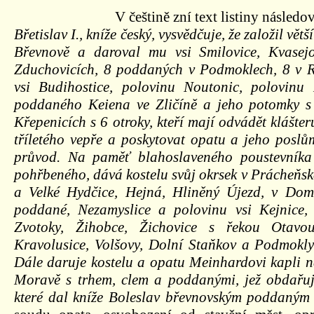
V češtině zní text listiny následo
Břetislav I., kníže český, vysvědčuje, že založil větš
Břevnově a daroval mu vsi Smilovice, Kvasej
Zduchovicích, 8 poddaných v Podmoklech, 8 v R
vsi Budihostice, polovinu Noutonic, polovinu
poddaného Keiena ve Zličíně a jeho potomky 
Křepenicích s 6 otroky, kteří mají odvádět klášte
tříletého vepře a poskytovat opatu a jeho poslů
průvod. Na paměť blahoslaveného poustevníka 
pohřbeného, dává kostelu svůj okrsek v Prácheňské
a Velké Hydčice, Hejná, Hliněný Újezd, v Dom
poddané, Nezamyslice a polovinu vsi Kejnice,
Zvotoky, Žihobce, Žichovice s řekou Otavo
Kravolusice, Volšovy, Dolní Staňkov a Podmokly 
Dále daruje kostelu a opatu Meinhardovi kapli 
Moravě s trhem, clem a poddanými, jež obdařu
které dal kníže Boleslav břevnovským poddaným