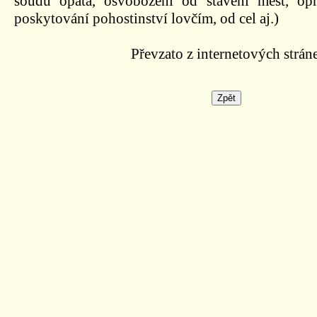
soudu opata, osvobození od stavění měst, op
poskytování pohostinství lovčím, od cel aj.)
Převzato z internetových strán