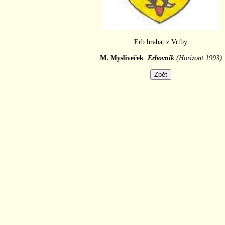
Erb hrabat z Vrtby
M. Mysliveček
:
Erbovník
(
Horizont
1993)